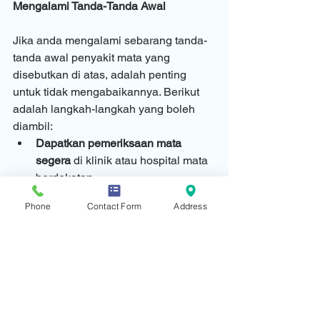
Mengalami Tanda-Tanda Awal
Jika anda mengalami sebarang tanda-
tanda awal penyakit mata yang 
disebutkan di atas, adalah penting 
untuk tidak mengabaikannya. Berikut 
adalah langkah-langkah yang boleh 
diambil:
Dapatkan pemeriksaan mata 
segera
 di klinik atau hospital mata 
berdekatan.
Elakkan rawatan sendiri
 atau 
Phone
Contact Form
Address
menggunakan ubat titis mata tanpa 
nasihat pakar.
Ikut nasihat pakar mata
 dan hadiri 
semua temujanji susulan.
Rawatan awal boleh membantu 
melambatkan atau mengurangkan 